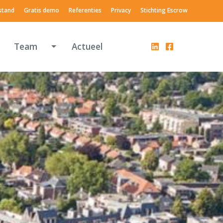
stand
Gratis demo
Referenties
Privacy
Stichting Escrow
Toggle Dropdown
Team
Actueel